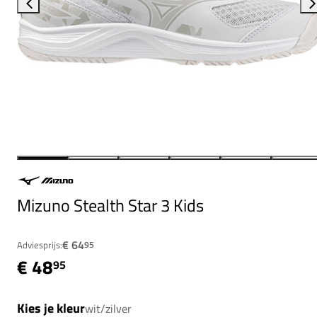
Mizuno Stealth Star 3 Kids
€ 64
Adviesprijs:
95
€ 48
95
Kies je kleur
wit/zilver