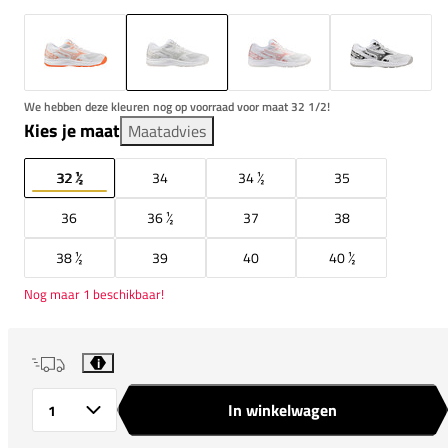
We hebben deze kleuren nog op voorraad voor maat 32 1/2!
Kies je maat
Maatadvies
32 ½
34
34 ½
35
36
36 ½
37
38
38 ½
39
40
40 ½
Nog maar 1 beschikbaar!
i
In winkelwagen
Aantal