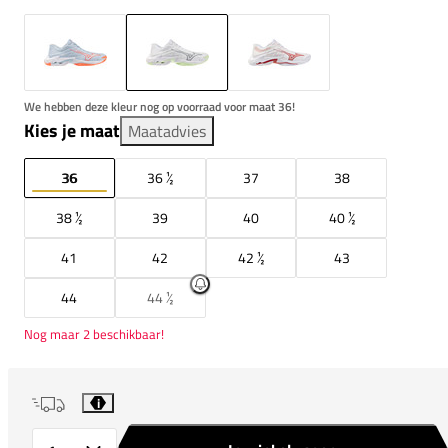
We hebben deze kleur nog op voorraad voor maat 36!
Kies je maat
Maatadvies
36
36 ½
37
38
38 ½
39
40
40 ½
41
42
42 ½
43
44
44 ½
Nog maar 2 beschikbaar!
i