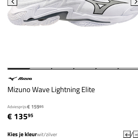
Mizuno Wave Lightning Elite
€ 159
Adviesprijs:
95
€ 135
95
/
Kies je kleur
wit/zilver