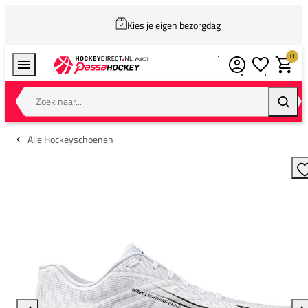
Kies je eigen bezorgdag
0
Verlanglijstj
Winkel
Zoek naar...
Zoeke
Alle Hockeyschoenen
T