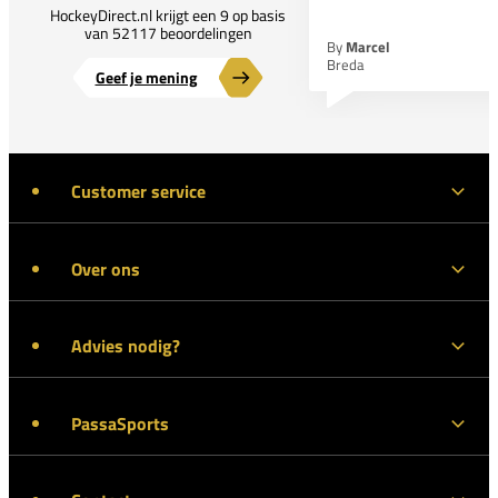
HockeyDirect.nl krijgt een 9 op basis
van 52117 beoordelingen
By
Marcel
Breda
Geef je mening
Customer service
Over ons
Advies nodig?
PassaSports