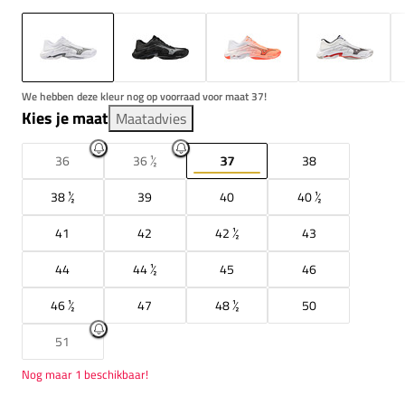
We hebben deze kleur nog op voorraad voor maat 37!
Kies je maat
Maatadvies
36
36 ½
37
38
38 ½
39
40
40 ½
41
42
42 ½
43
44
44 ½
45
46
46 ½
47
48 ½
50
51
Nog maar 1 beschikbaar!