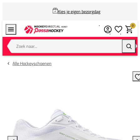
Kies je eigen bezorgdag
0
Verlanglijstj
Winkel
Zoek naar...
Zoeke
Alle Hockeyschoenen
T