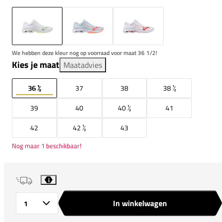
We hebben deze kleur nog op voorraad voor maat 36 1/2!
Kies je maat
Maatadvies
36 ½
37
38
38 ½
39
40
40 ½
41
42
42 ½
43
Nog maar 1 beschikbaar!
i
In winkelwagen
Aantal