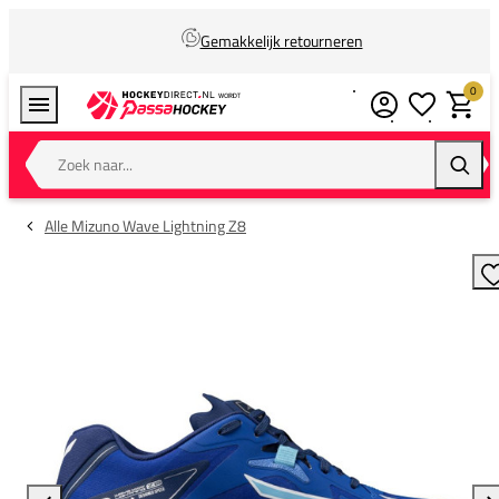
Gemakkelijk retourneren
0
Verlanglijstj
Winkel
Zoek naar...
Zoeke
Alle Mizuno Wave Lightning Z8
T