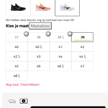
We hebben deze kleuren nog op voorraad voor maat 39!
Kies je maat
Maatadvies
37
38
38 ½
39
40
40 ½
41
42
42 ½
43
44
44 ½
45
46
46 ½
47
48 ½
Nog maar 3 beschikbaar!
i