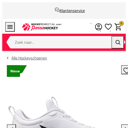
Klantenservice
0
Verlanglijstj
Winkel
Zoek naar...
Zoeke
Alle Hockeyschoenen
Nieuw
T