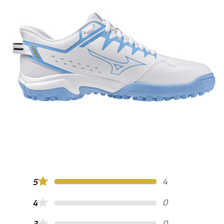
4
5
0
4
0
3