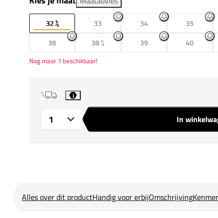
Kies je maat
Maatadvies
32 ½
33
34
35
38
38 ½
39
40
Nog maar 1 beschikbaar!
i
In winkelw
Aantal
Alles over dit product
Handig voor erbij
Omschrijving
Kenmer