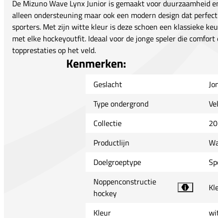
De Mizuno Wave Lynx Junior is gemaakt voor duurzaamheid en 
alleen ondersteuning maar ook een modern design dat perfect 
sporters. Met zijn witte kleur is deze schoen een klassieke ke
met elke hockeyoutfit. Ideaal voor de jonge speler die comfort
topprestaties op het veld.
Kenmerken:
Geslacht
Jo
Type ondergrond
Ve
Collectie
20
Productlijn
Wa
Doelgroeptype
Sp
Noppenconstructie
Kl
i
hockey
Kleur
wi