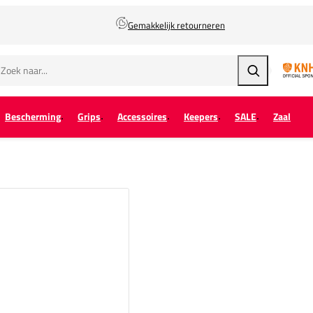
Gemakkelijk retourneren
Zoeken
Bescherming
Grips
Accessoires
Keepers
SALE
Zaal