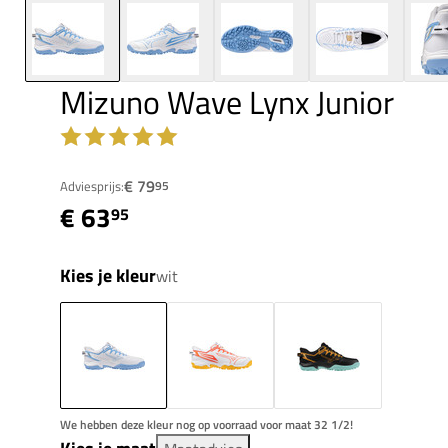
Mizuno Wave Lynx Junior
€ 79
Adviesprijs:
95
€ 63
95
Kies je kleur
wit
We hebben deze kleur nog op voorraad voor maat 32 1/2!