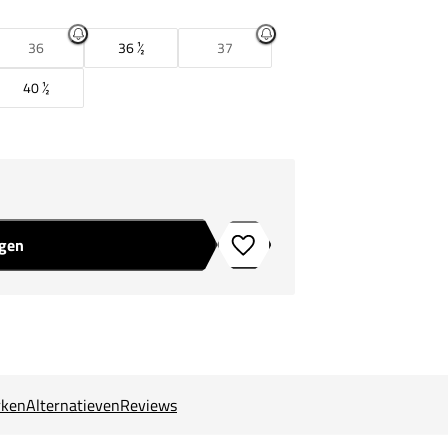
36
36 ½
37
40 ½
agen
Toevoegen aan verlanglijstje
ken
Alternatieven
Reviews