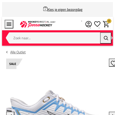
Kies je eigen bezorgdag
0
Verlanglijstj
Winkel
Zoek naar...
Zoeke
Alle Outlet
SALE
T