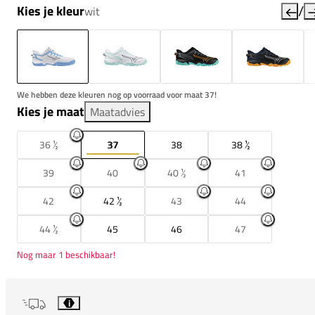
/
Kies je kleur
wit
We hebben deze kleuren nog op voorraad voor maat 37!
Kies je maat
Maatadvies
36 ½
37
38
38 ½
39
40
40 ½
41
42
42 ½
43
44
44 ½
45
46
47
Nog maar 1 beschikbaar!
i