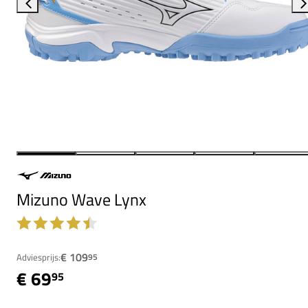
Mizuno Wave Lynx
€ 109
Adviesprijs:
95
€ 69
95