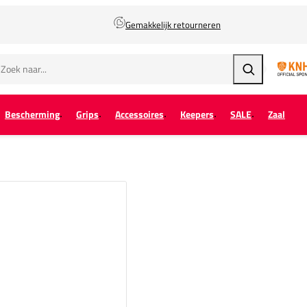
Gemakkelijk retourneren
Zoeken
Bescherming
Grips
Accessoires
Keepers
SALE
Zaal