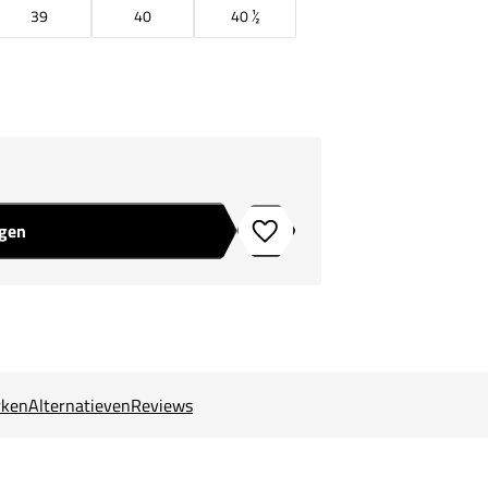
39
40
40 ½
agen
Toevoegen aan verlanglijstje
ken
Alternatieven
Reviews