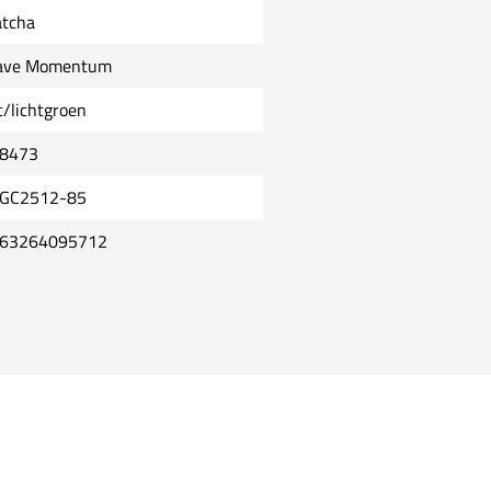
tcha
ve Momentum
t/lichtgroen
8473
GC2512-85
63264095712