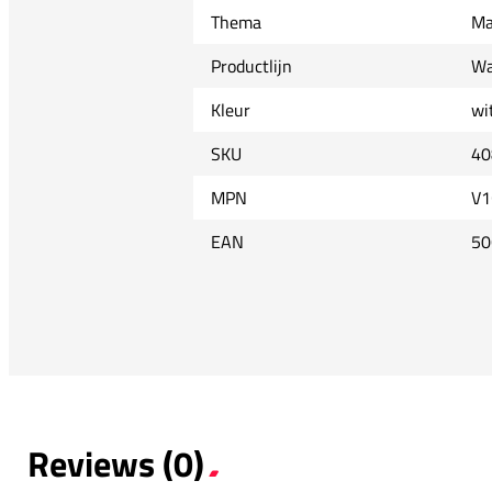
Thema
Ma
Productlijn
Wa
Kleur
wi
SKU
40
MPN
V1
EAN
50
Reviews (0)