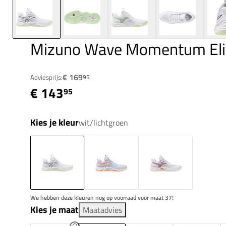
Mizuno Wave Momentum Eli
€ 169
Adviesprijs:
95
€ 143
95
Kies je kleur
wit/lichtgroen
We hebben deze kleuren nog op voorraad voor maat 37!
Kies je maat
Maatadvies