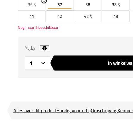
36 ½
37
38
38 ½
41
42
42 ½
43
Nog maar 2 beschikbaar!
i
In winkelw
Aantal
Alles over dit product
Handig voor erbij
Omschrijving
Kenmer