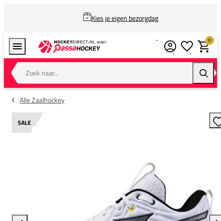
Kies je eigen bezorgdag
0
Verlanglijstj
Winkel
Zoek naar...
Zoeke
Alle Zaalhockey
SALE
T