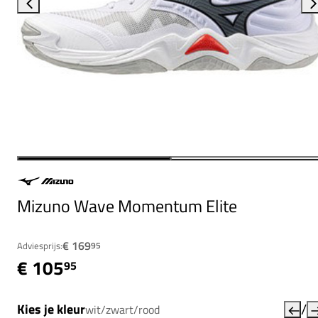
Mizuno Wave Momentum Elite
€ 169
Adviesprijs:
95
€ 105
95
/
Kies je kleur
wit/zwart/rood