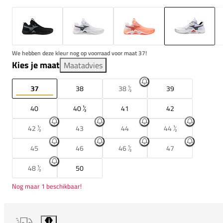
We hebben deze kleur nog op voorraad voor maat 37!
Kies je maat
Maatadvies
37
38
38 ½
39
40
40 ½
41
42
42 ½
43
44
44 ½
45
46
46 ½
47
48 ½
50
Nog maar 1 beschikbaar!
i