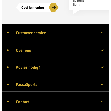
By
Rene
Born
Geef je mening
Customer service
Over ons
Advies nodig?
PassaSports
Contact