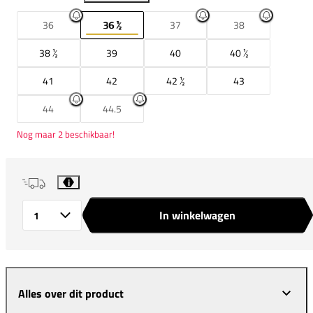
36
36 ½
37
38
38 ½
39
40
40 ½
41
42
42 ½
43
44
44.5
Nog maar 2 beschikbaar!
i
In winkelwagen
Aantal
Alles over dit product