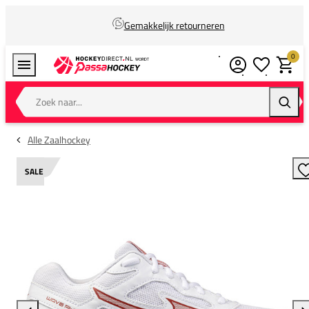
Gemakkelijk retourneren
0
Verlanglijstj
Winkel
Zoek naar...
Zoeke
Alle Zaalhockey
SALE
T