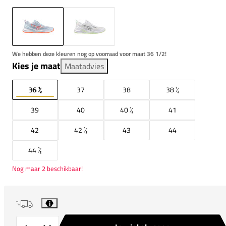
We hebben deze kleuren nog op voorraad voor maat 36 1/2!
Kies je maat
Maatadvies
36 ½
37
38
38 ½
39
40
40 ½
41
42
42 ½
43
44
44 ½
Nog maar 2 beschikbaar!
i