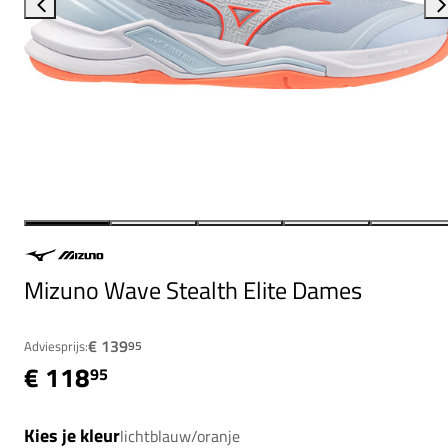
Mizuno Wave Stealth Elite Dames
€ 139
Adviesprijs:
95
€ 118
95
Kies je kleur
lichtblauw/oranje