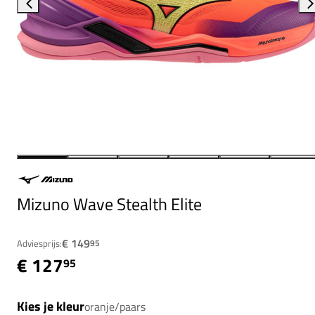
Mizuno Wave Stealth Elite
€ 149
Adviesprijs:
95
€ 127
95
Kies je kleur
oranje/paars