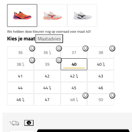
We hebben deze kleuren nog op voorraad voor maat 40!
Kies je maat
Maatadvies
36
36 ½
37
38
38 ½
39
40
40 ½
41
42
42 ½
43
44
44 ½
45
46
46 ½
47
48 ½
50
i