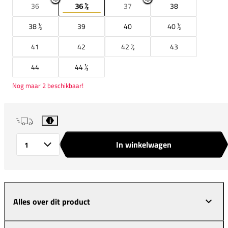
36
36 ½
37
38
38 ½
39
40
40 ½
41
42
42 ½
43
44
44 ½
Nog maar 2 beschikbaar!
i
In winkelwagen
Aantal
Alles over dit product