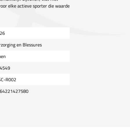
oor elke actieve sporter die waarde
26
rzorging en Blessures
oen
4549
C-R002
64221427580