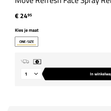
Move Refresh Face Spray Refi
€ 24
95
Kies je maat
ONE-SIZE
i
In winkelw
Aantal