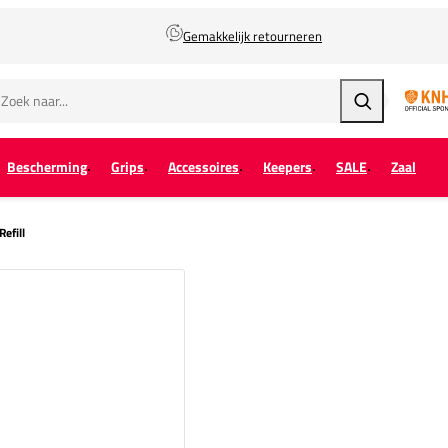
Gemakkelijk retourneren
Zoeken
Bescherming
Grips
Accessoires
Keepers
SALE
Zaal
efill