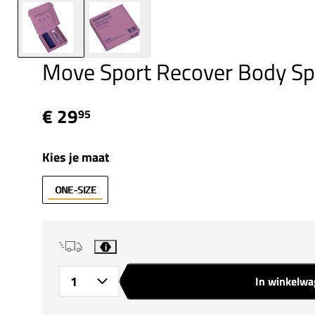
Move Sport Recover Body Spr
€ 29
95
Kies je maat
ONE-SIZE
i
In winkelw
Aantal