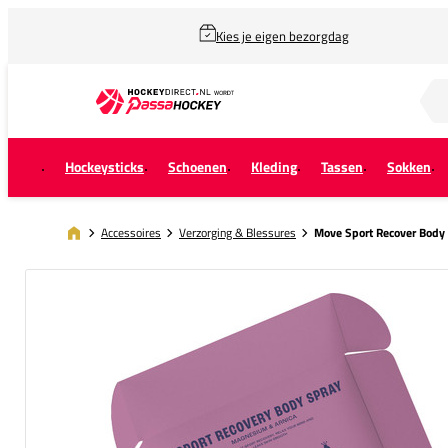
Kies je eigen bezorgdag
Zoek naar...
Hockeysticks
Schoenen
Kleding
Tassen
Sokken
Accessoires
Verzorging & Blessures
Move Sport Recover Body 