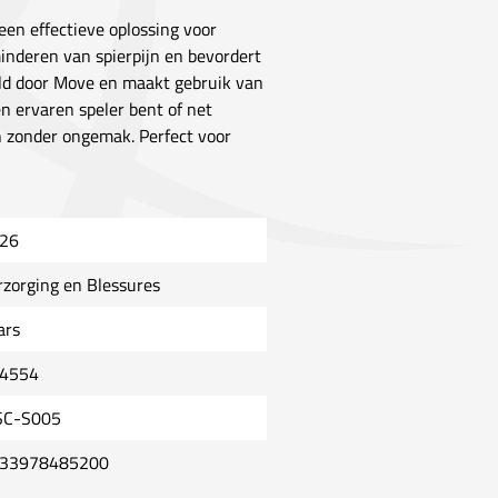
een effectieve oplossing voor
minderen van spierpijn en bevordert
keld door Move en maakt gebruik van
n ervaren speler bent of net
n zonder ongemak. Perfect voor
26
rzorging en Blessures
ars
4554
C-S005
33978485200