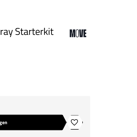
ay Starterkit
agen
Toevoegen aan verlanglijstje