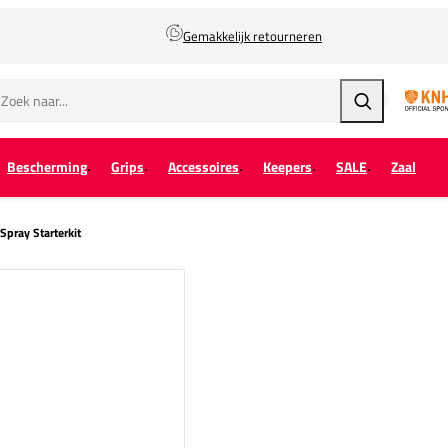
Gemakkelijk retourneren
Zoeken
Bescherming
Grips
Accessoires
Keepers
SALE
Zaal
Spray Starterkit