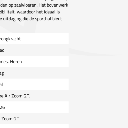
ieden op zaalvloeren. Het bovenwerk
biliteit, waardoor het ideaal is
 uitdaging die de sporthal biedt.
rongkracht
ed
mes, Heren
ag
al
ke Air Zoom G.T.
26
r Zoom G.T.