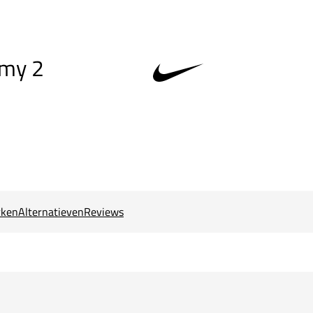
emy 2
ken
Alternatieven
Reviews