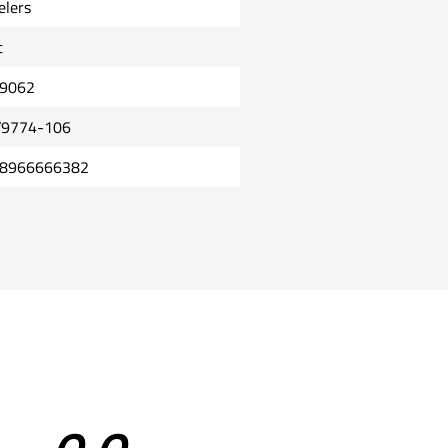
elers
t
9062
9774-106
8966666382