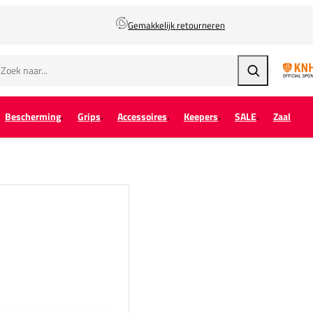
Gemakkelijk retourneren
Zoeken
Bescherming
Grips
Accessoires
Keepers
SALE
Zaal