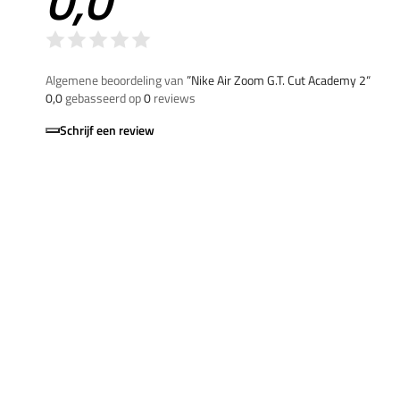
0,0
Algemene beoordeling van
”Nike Air Zoom G.T. Cut Academy 2“
0,0
gebasseerd op
0
reviews
Schrijf een review