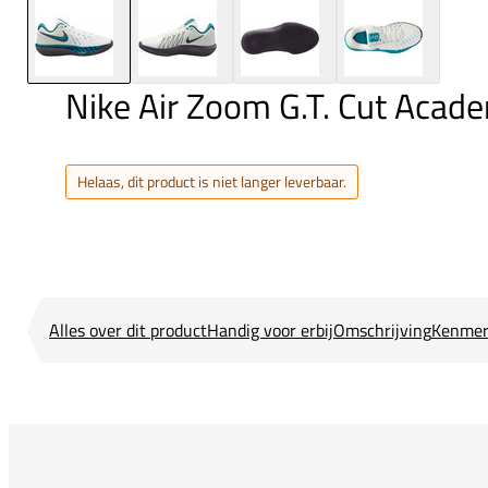
Nike Air Zoom G.T. Cut Acad
Helaas, dit product is niet langer leverbaar.
Alles over dit product
Handig voor erbij
Omschrijving
Kenmer