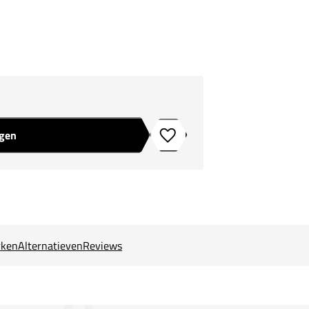
agen
Toevoegen aan verlanglijstje
ken
Alternatieven
Reviews