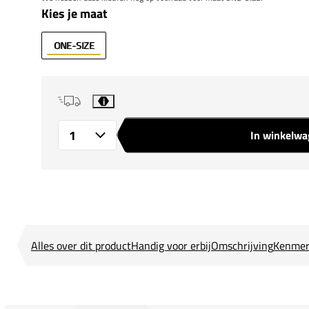
Kies je maat
ONE-SIZE
i
In winkelw
Aantal
Alles over dit product
Handig voor erbij
Omschrijving
Kenmer