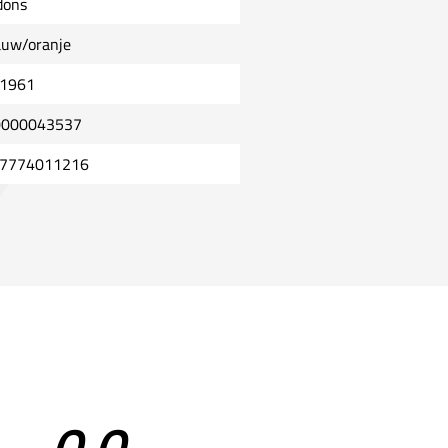
dons
auw/oranje
1961
000043537
7774011216
0,0