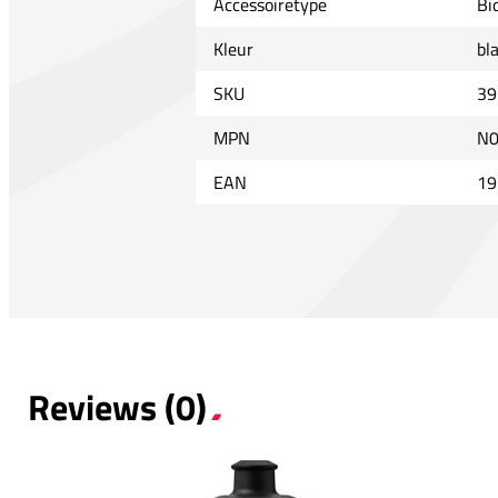
Accessoiretype
Bi
Kleur
bl
SKU
39
MPN
N0
EAN
19
Reviews (0)