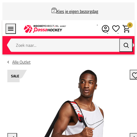
Kies je eigen bezorgdag
0
Verlanglijstj
Winkel
Zoek naar...
Zoeke
Alle Outlet
SALE
T