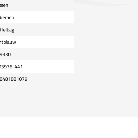
ssen
Riemen
ffelbag
chtblauw
9330
3976-441
8481881079