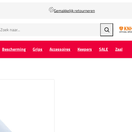
Gemakkelijk retourneren
Zoeken
Bescherming
Grips
Accessoires
Keepers
SALE
Zaal