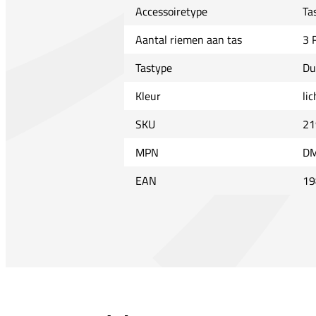
Accessoiretype
Ta
Aantal riemen aan tas
3 
Tastype
Du
Kleur
li
SKU
21
MPN
DM
EAN
19