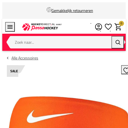
Gemakkelijk retourneren
0
Verlanglijstj
Winkel
Zoek naar...
Zoeke
Alle Accessoires
SALE
T