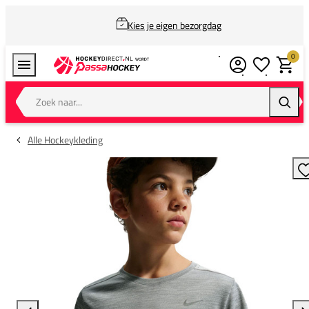
Kies je eigen bezorgdag
0
Verlanglijstj
Winkel
Zoek naar...
Zoeke
Alle Hockeykleding
T