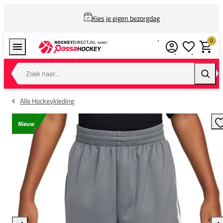
Kies je eigen bezorgdag
0
Verlanglijstj
Winkel
Zoek naar...
Zoeke
Alle Hockeykleding
Nieuw
T