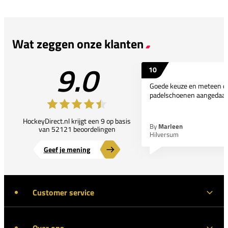
Wat zeggen onze klanten
9.0
10
Goede keuze en meteen d
padelschoenen aangedaan
HockeyDirect.nl krijgt een 9 op basis
By
Marleen
van 52121 beoordelingen
Hilversum
Geef je mening
Customer service
Over ons