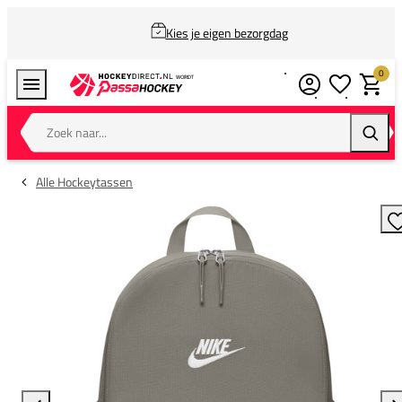
Kies je eigen bezorgdag
0
Verlanglijstj
Winkel
Zoek naar...
Zoeke
Alle Hockeytassen
T