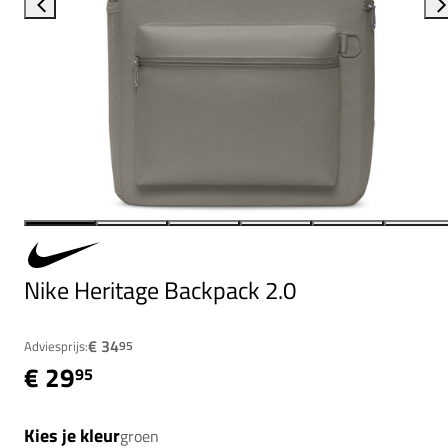
Nike Heritage Backpack 2.0
€ 34
Adviesprijs:
95
€ 29
95
Kies je kleur
groen