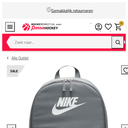
Gemakkelijk retourneren
0
Verlanglijstj
Winkel
Zoek naar...
Zoeke
Alle Outlet
SALE
T