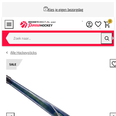
Kies je eigen bezorgdag
0
Verlanglijstj
Winkel
Zoek naar...
Zoeke
Alle Hockeysticks
SALE
T