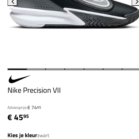
Nike Precision VII
€ 74
Adviesprijs:
95
€ 45
95
Kies je kleur
zwart