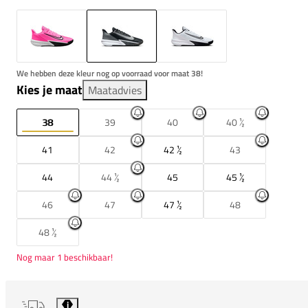
We hebben deze kleur nog op voorraad voor maat 38!
Kies je maat
Maatadvies
38
39
40
40 ½
41
42
42 ½
43
44
44 ½
45
45 ½
46
47
47 ½
48
48 ½
Nog maar 1 beschikbaar!
i