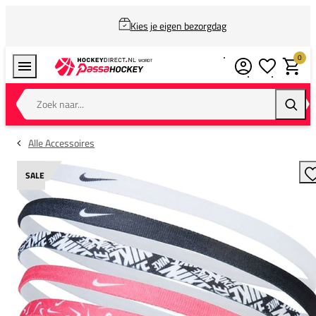
Kies je eigen bezorgdag
0
Verlanglijstj
Winkel
Zoek naar...
Zoeke
Alle Accessoires
SALE
T