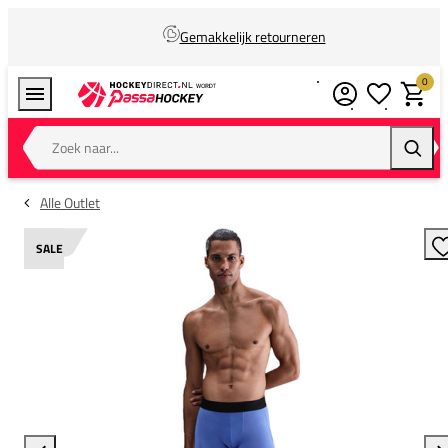
Gemakkelijk retourneren
0
Verlanglijstj
Winkel
Zoek naar...
Zoeke
Alle Outlet
SALE
T