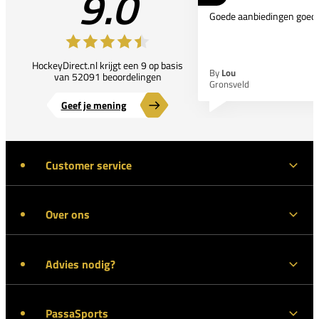
9.0
Goede aanbiedingen goede
HockeyDirect.nl krijgt een 9 op basis
By
Lou
van 52091 beoordelingen
Gronsveld
Geef je mening
Customer service
Over ons
Advies nodig?
PassaSports