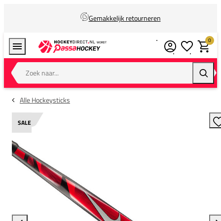
Gemakkelijk retourneren
0
Verlanglijstj
Winkel
Zoek naar...
Zoeke
Alle Hockeysticks
SALE
T