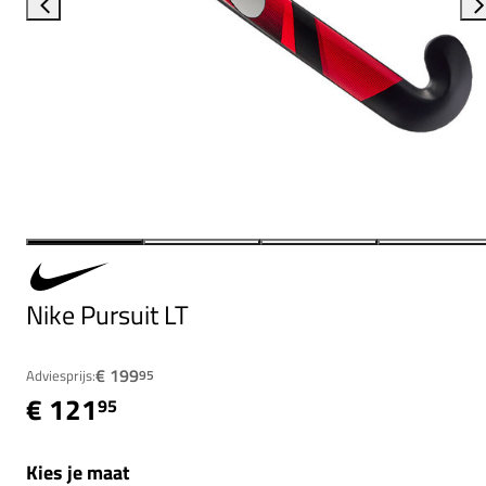
Nike Pursuit LT
€ 199
Adviesprijs:
95
€ 121
95
Kies je maat