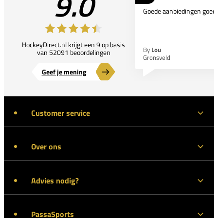
9.0
Goede aanbiedingen goede
HockeyDirect.nl krijgt een 9 op basis
By
Lou
van 52091 beoordelingen
Gronsveld
Geef je mening
Customer service
Over ons
Advies nodig?
PassaSports