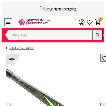
Kies je eigen bezorgdag
0
Verlanglijstj
Winkel
Zoek naar...
Zoeke
Alle Hockeysticks
SALE
T