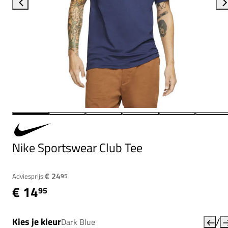
Nike Sportswear Club Tee
€ 24
Adviesprijs:
95
€ 14
95
/
Kies je kleur
Dark Blue