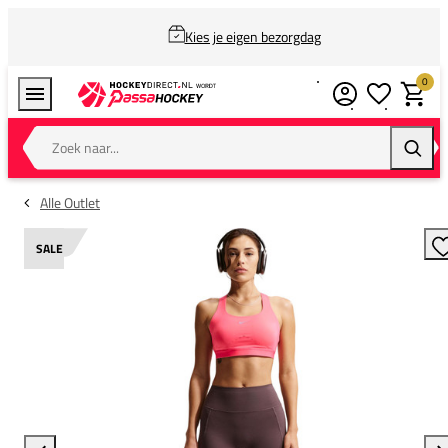
Kies je eigen bezorgdag
0
Verlanglijstj
Winkel
Zoek naar...
Zoeke
Alle Outlet
SALE
T