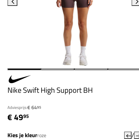
Nike Swift High Support BH
€ 64
Adviesprijs:
95
€ 49
95
/
Kies je kleur
roze