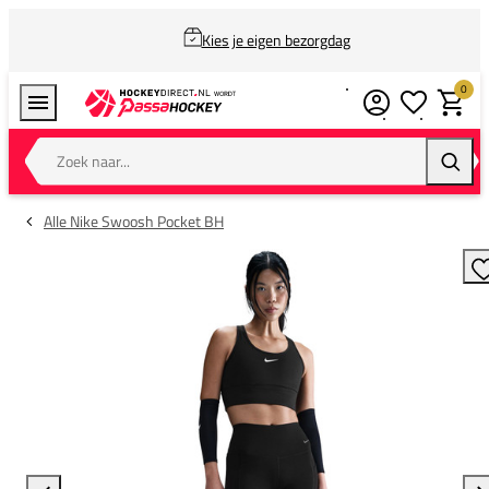
Kies je eigen bezorgdag
0
Verlanglijstj
Winkel
Zoek naar...
Zoeke
Alle Nike Swoosh Pocket BH
T