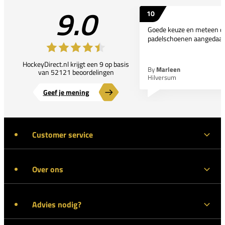
9.0
10
Goede keuze en meteen d
padelschoenen aangedaan
HockeyDirect.nl krijgt een 9 op basis
By
Marleen
van 52121 beoordelingen
Hilversum
Geef je mening
Customer service
Over ons
Advies nodig?