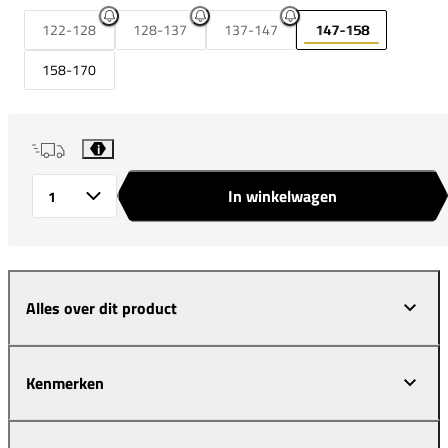
122-128
128-137
137-147
147-158
158-170
i
In winkelwagen
Aantal
Alles over dit product
Kenmerken