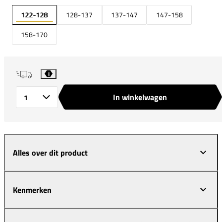
122-128
128-137
137-147
147-158
158-170
i
In winkelwagen
Aantal
Alles over dit product
Kenmerken