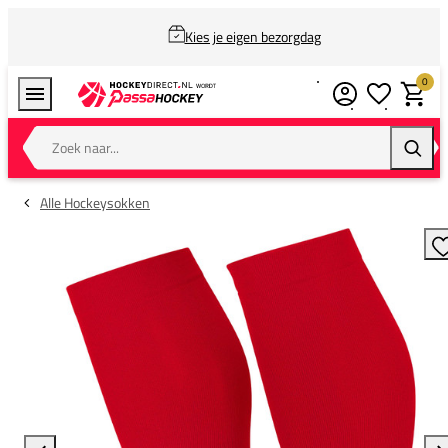
Kies je eigen bezorgdag
0
Verlanglijstj
Winkel
Zoek naar...
Zoeke
Alle Hockeysokken
T