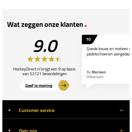
Wat zeggen onze klanten
9.0
10
Goede keuze en meteen d
padelschoenen aangedaan
HockeyDirect.nl krijgt een 9 op basis
By
Marleen
van 52121 beoordelingen
Hilversum
Geef je mening
Customer service
Over ons