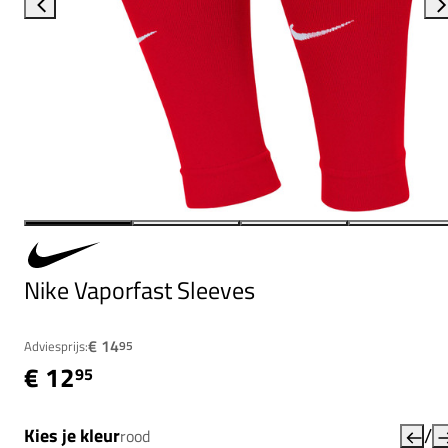
Nike Vaporfast Sleeves
€ 14
Adviesprijs:
95
€ 12
95
/
Kies je kleur
rood