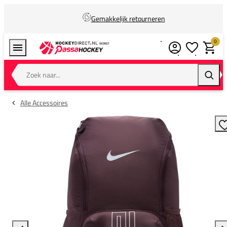
Gemakkelijk retourneren
0
Verlanglijstj
Winkel
Zoek naar...
Zoeke
Alle Accessoires
T