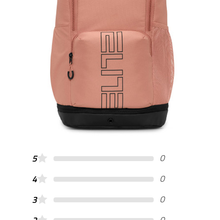
0
5
0
4
0
3
0