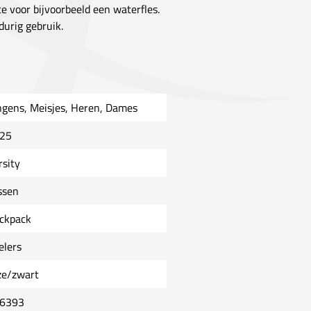
te voor bijvoorbeeld een waterfles.
urig gebruik.
ngens, Meisjes, Heren, Dames
25
rsity
ssen
ckpack
elers
ze/zwart
6393