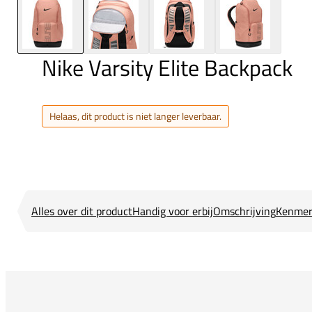
Nike Varsity Elite Backpack
Helaas, dit product is niet langer leverbaar.
Alles over dit product
Handig voor erbij
Omschrijving
Kenmer