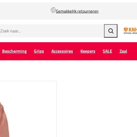
Gemakkelijk retourneren
Zoeken
Bescherming
Grips
Accessoires
Keepers
SALE
Zaal