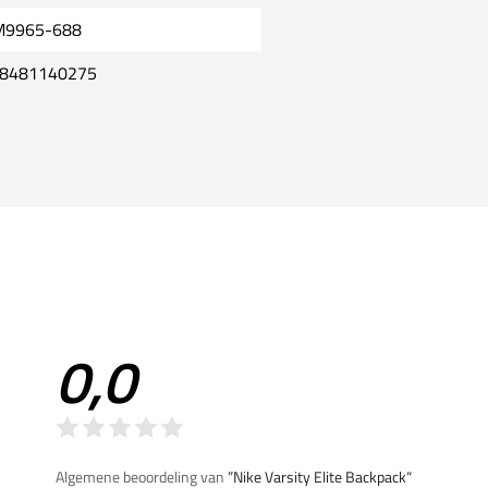
9965-688
8481140275
0,0
Algemene beoordeling van
”Nike Varsity Elite Backpack“