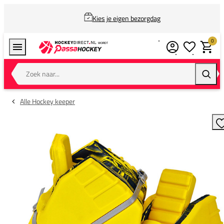
Kies je eigen bezorgdag
0
Verlanglijstj
Winkel
Zoek naar...
Zoeke
Alle Hockey keeper
T