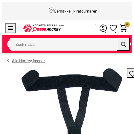
Gemakkelijk retourneren
0
Verlanglijstj
Winkel
Zoek naar...
Zoeke
Alle Hockey keeper
T