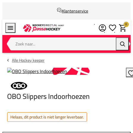
Klantenservice
0
Verlanglijstj
Winkel
Zoek naar...
Zoeke
Alle Hockey keeper
T
OBO Slippers Indoorhoezen
Helaas, dit product is niet langer leverbaar.