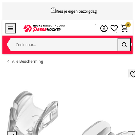
Kies je eigen bezorgdag
0
Verlanglijstj
Winkel
Zoek naar...
Zoeke
Alle Bescherming
T