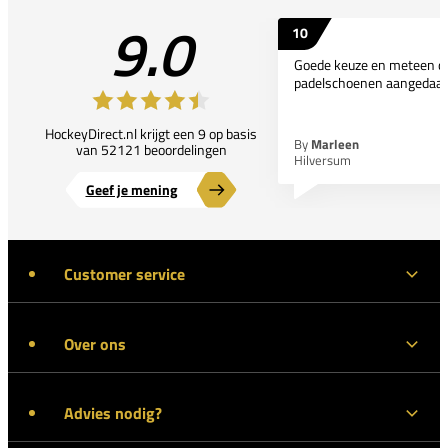
9.0
10
Goede keuze en meteen d
padelschoenen aangedaan
HockeyDirect.nl krijgt een 9 op basis
By
Marleen
van 52121 beoordelingen
Hilversum
Geef je mening
Customer service
Over ons
Advies nodig?