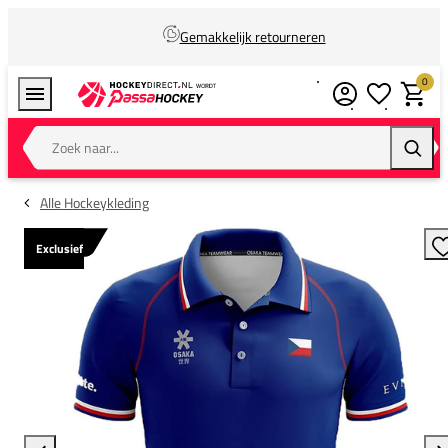
Gemakkelijk retourneren
0
Verlanglijstj
Winkel
Zoek naar...
Zoeke
Alle Hockeykleding
Exclusief
T