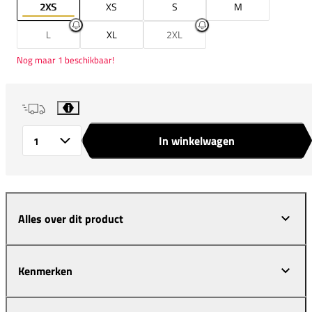
2XS
XS
S
M
L
XL
2XL
Nog maar 1 beschikbaar!
i
In winkelwagen
Aantal
Alles over dit product
Kenmerken