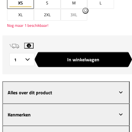
XS
S
M
L
XL
2XL
3XL
Nog maar 1 beschikbaar!
i
In winkelwagen
Aantal
Alles over dit product
Kenmerken