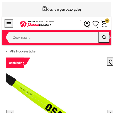
Kies je eigen bezorgdag
0
Verlanglijstj
Winkel
Zoek naar...
Zoeke
Alle Hockeysticks
Aanbieding
T