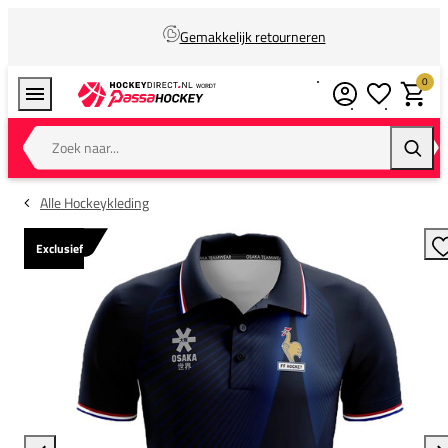
Gemakkelijk retourneren
0
Verlanglijstj
Winkel
Zoek naar...
Zoeke
Alle Hockeykleding
Exclusief
T