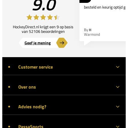
9.0
besteld en keurig optijd ge
HockeyDirect.nl krijgt een 9 op basis
By
H
van 52106 beoordelingen
Warmond
Geef je mening
Customer service
Over ons
Advies nodig?
PassaSports