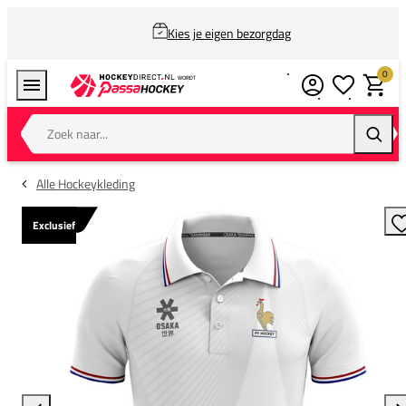
Kies je eigen bezorgdag
0
Verlanglijstj
Winkel
Zoek naar...
Zoeke
Alle Hockeykleding
Exclusief
T