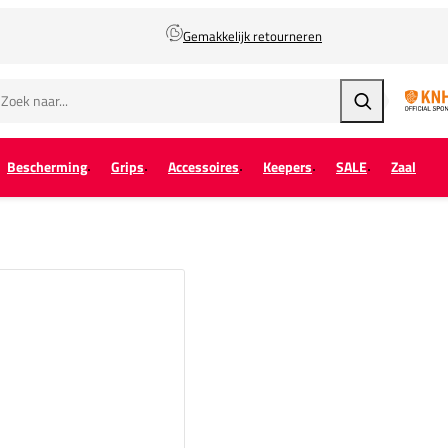
Gemakkelijk retourneren
Zoeken
Bescherming
Grips
Accessoires
Keepers
SALE
Zaal