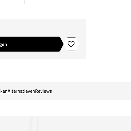
agen
Toevoegen aan verlanglijstje
ken
Alternatieven
Reviews