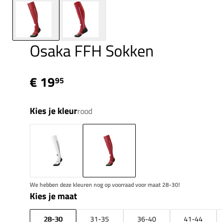
Osaka FFH Sokken
€ 19
95
Kies je kleur
rood
We hebben deze kleuren nog op voorraad voor maat 28-30!
Kies je maat
28-30
31-35
36-40
41-44