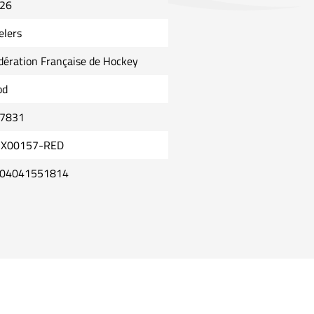
26
elers
dération Française de Hockey
od
7831
X00157-RED
04041551814