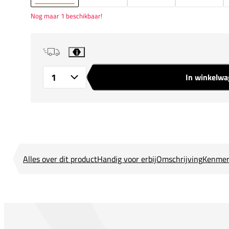
Nog maar 1 beschikbaar!
i
In winkelw
Aantal
Alles over dit product
Handig voor erbij
Omschrijving
Kenmer