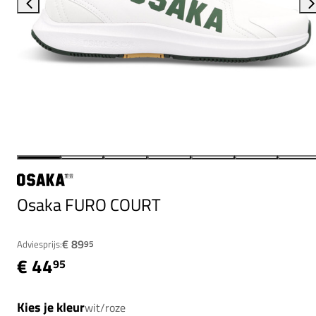
Osaka FURO COURT
€ 89
Adviesprijs:
95
€ 44
95
Kies je kleur
wit/roze