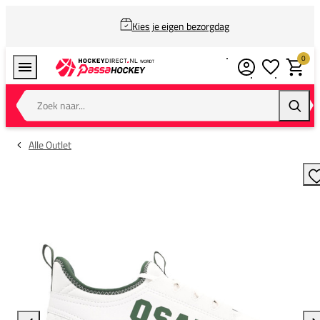
Kies je eigen bezorgdag
0
Verlanglijstj
Winkel
Zoek naar...
Zoeke
Alle Outlet
T