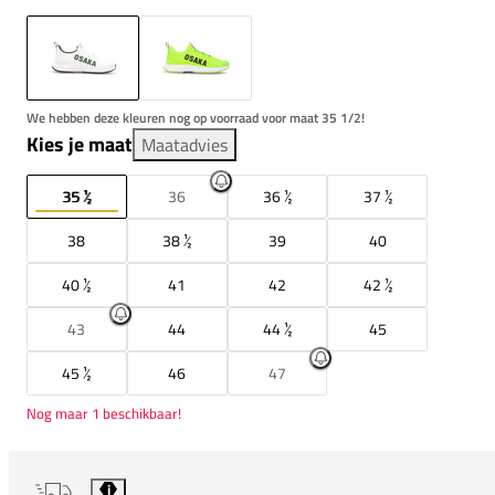
We hebben deze kleuren nog op voorraad voor maat 35 1/2!
Kies je maat
Maatadvies
35 ½
36
36 ½
37 ½
38
38 ½
39
40
40 ½
41
42
42 ½
43
44
44 ½
45
45 ½
46
47
Nog maar 1 beschikbaar!
i